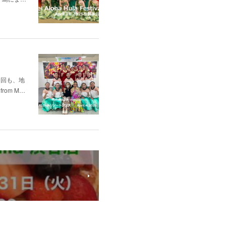
今回も、地
rom M…