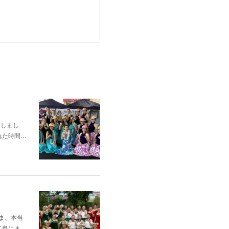
たしまし
れた時間…
皆さま、本当
カイ島にま…