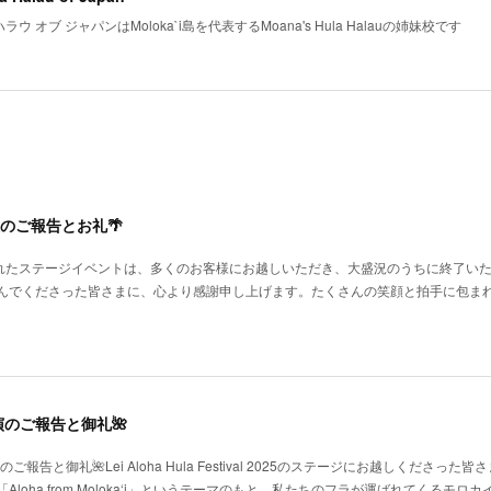
ラウ オブ ジャパンはMoloka`i島を代表するMoana's Hula Halauの姉妹校です
のご報告とお礼🌴
われたステージイベントは、多くのお客様にお越しいただき、大盛況のうちに終了い
んでくださった皆さまに、心より感謝申し上げます。たくさんの笑顔と拍手に包ま
val出演のご報告と御礼🌺
 2025 出演のご報告と御礼🌺Lei Aloha Hula Festival 2025のステージにお越しくださった
oha from Moloka‘i」というテーマのもと、私たちのフラが運ばれてくるモロ