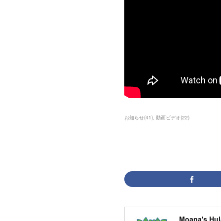
お知らせ
(
41
)
動画ビデオ
(
22
)
Moana's Hul