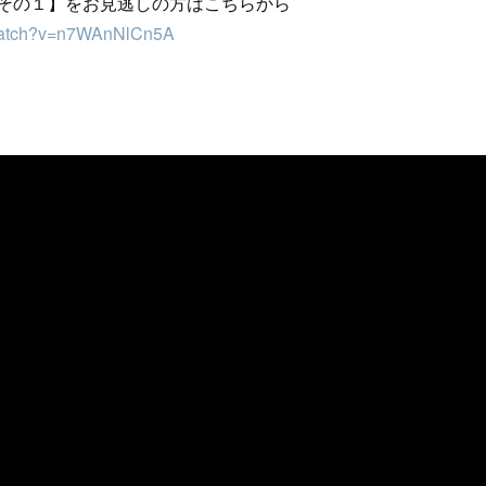
練習その１】をお見逃しの方はこちらから
/watch?v=n7WAnNlCn5A