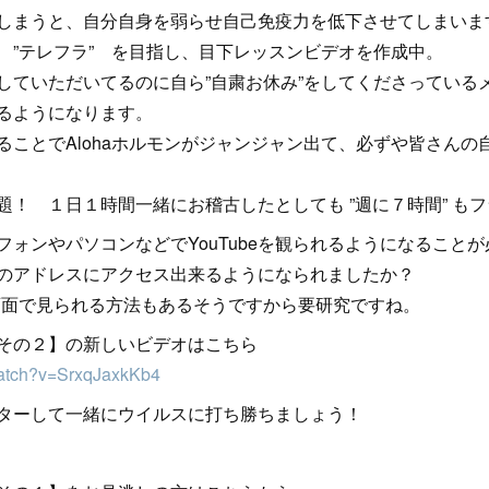
しまうと、自分自身を弱らせ自己免疫力を低下させてしまいま
 ”テレフラ” を目指し、目下レッスンビデオを作成中。
していただいてるのに自ら”自粛お休み”をしてくださっている
るようになります。
ることでAlohaホルモンがジャンジャン出て、必ずや皆さんの
題！ １日１時間一緒にお稽古したとしても ”週に７時間” も
ォンやパソコンなどでYouTubeを観られるようになること
beのアドレスにアクセス出来るようになられましたか？
TV画面で見られる方法もあるそうですから要研究ですね。
練習その２】の新しいビデオはこちら
watch?v=SrxqJaxkKb4
マスターして一緒にウイルスに打ち勝ちましょう！