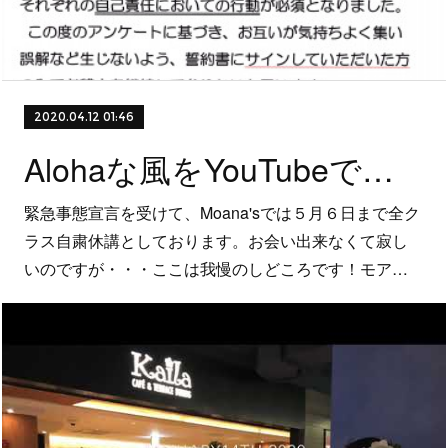
2020.04.12 01:46
Alohaな風をYouTubeでシェア！
緊急事態宣言を受けて、Moana'sでは５月６日まで全ク
ラス自粛休講としております。お会い出来なくて寂し
いのですが・・・ここは我慢のしどころです！モア…