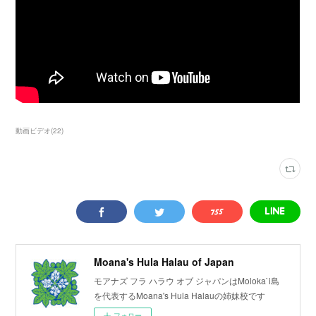
動画ビデオ
(
22
)
Moana's Hula Halau of Japan
モアナズ フラ ハラウ オブ ジャパンはMoloka`i島
を代表するMoana's Hula Halauの姉妹校です
フォロー