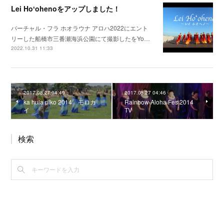
Lei Hoʻohenoをアップしました！
バーチャル・フラ ホオラウナ アロハ2022にエント
リーした船橋市三番瀬海浜公園にて撮影したをYo…
2022.10.31 11:33
2017.08.27 04:49
2017.08.27 04:46
ka hula piko 2014 モロカ
Rainbow Aloha Fes 2014
イ
TV
検索