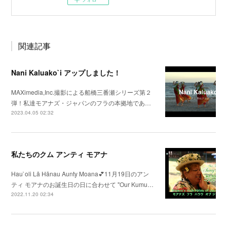
関連記事
Nani Kaluako`i アップしました！
MAXimedia,Inc.撮影による船橋三番瀬シリーズ第２
弾！私達モアナズ・ジャパンのフラの本拠地であ…
2023.04.05 02:32
私たちのクム アンティ モアナ
Hau`oli Lā Hānau Aunty Moana💕11月19日のアン
ティ モアナのお誕生日の日に合わせて "Our Kumu…
2022.11.20 02:34