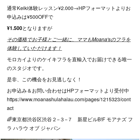
通常Keiki体験レッスン¥2.000→HPフォーマットよりお
申込みは¥500OFFで
¥1.500
となりますが
その価格でお子様とご一緒に、ママもMoana'sのフラを
体験していただけます！
モロカイよりのケイキフラを直輸入でお届けできる唯一
のスタジオです。
是非、この機会をお見逃しなく！
お申込み＆お問い合わせはHPフォーマットより受付中
https://www.moanashulahalau.com/pages/1215323/cont
act
🌈東京都渋谷区渋谷２−３−７ 新星ビルB!F モアナズ フ
ラ ハラウ オブ ジャパン