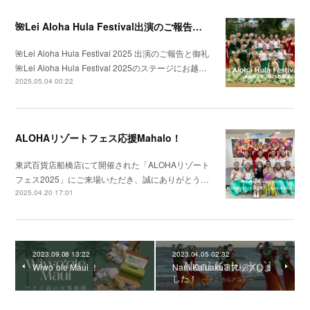
🌺Lei Aloha Hula Festival出演のご報告と御礼🌺
🌺Lei Aloha Hula Festival 2025 出演のご報告と御礼
🌺Lei Aloha Hula Festival 2025のステージにお越…
2025.05.04 00:22
ALOHAリゾートフェス応援Mahalo！
東武百貨店船橋店にて開催された「ALOHAリゾート
フェス2025」にご来場いただき、誠にありがとう…
2025.04.20 17:01
2023.09.08 13:22
2023.04.05 02:32
Wiwo`ole Maui ！
Nani Kaluako`i アップしま
した！