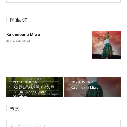
関連記事
Kaleimoana Miwa
2017.08.27 05:22
2017.09.03 09:25
2017.08.27 05:22
Ka`a Na `Ale～ハナミズキ
Kaleimoana Miwa
～ in Queens Sqare
Yokohama
検索