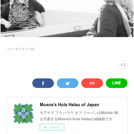
フォトギャラリー
(
2
)
Moana's Hula Halau of Japan
モアナズ フラ ハラウ オブ ジャパンはMoloka`i島
を代表するMoana's Hula Halauの姉妹校です
フォロー